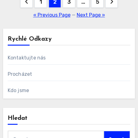
Posts
1
2
3
…
5
pagination
« Previous Page
—
Next Page »
Rychlé Odkazy
Kontaktujte nás
Procházet
Kdo jsme
Hledat
Search