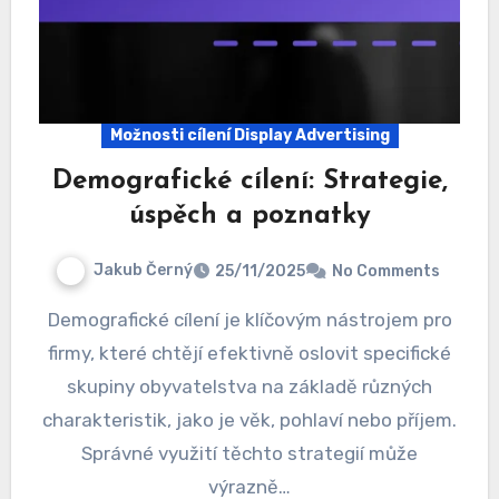
Možnosti cílení Display Advertising
Demografické cílení: Strategie,
úspěch a poznatky
Jakub Černý
25/11/2025
No Comments
Demografické cílení je klíčovým nástrojem pro
firmy, které chtějí efektivně oslovit specifické
skupiny obyvatelstva na základě různých
charakteristik, jako je věk, pohlaví nebo příjem.
Správné využití těchto strategií může
výrazně…