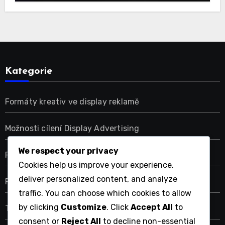
Kategorie
Formáty kreativ ve display reklamě
Možnosti cílení Display Advertising
We respect your privacy
Platformy pro zobrazovací reklamu
Cookies help us improve your experience,
deliver personalized content, and analyze
Rozpočtování reklamy na displejích
traffic. You can choose which cookies to allow
by clicking
Customize
. Click
Accept All
to
Trendy v displejové reklamě
consent or
Reject All
to decline non-essential