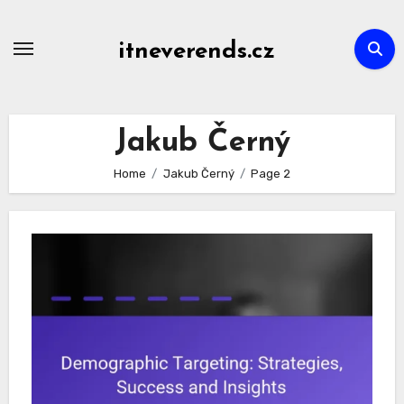
Skip
to
itneverends.cz
content
Jakub Černý
Home
Jakub Černý
Page 2