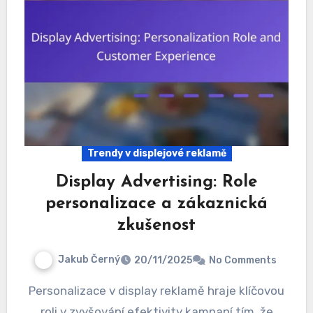
Trendy v displejové reklamě
Display Advertising: Role
personalizace a zákaznická
zkušenost
Jakub Černý
20/11/2025
No Comments
Personalizace v display reklamě hraje klíčovou
roli v zvyšování efektivity kampaní tím, že