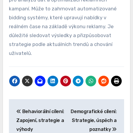
Využití umělé inteligence
Umělá inteligence (AI) hraje klíčovou roli v
moderním cílení reklam, protože umožňuje
automatizaci a optimalizaci kampaní. AI může
analyzovat velké objemy dat a identifikovat
vzory, které by lidský analytik mohl přehlédnout.
To vede k efektivnějšímu rozdělení rozpočtu a
cílení na správné publikum.
Inzerenti by měli zvážit implementaci AI nástrojů
pro analýzu dat a optimalizaci reklamních
kampaní. Může to zahrnovat automatizované
bidding systémy, které upravují nabídky v
reálném čase na základě výkonu reklamy. Je