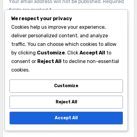
We respect your privacy
Cookies help us improve your experience,
Možnosti cílení Display Advertising
deliver personalized content, and analyze
Behaviorální cílení: Zapojení, strategie a
traffic. You can choose which cookies to allow
výhody
Jakub Černý
by clicking
Customize
. Click
Accept All
to
18/11/2025
consent or
Reject All
to decline non-essential
cookies.
Customize
Leave a Reply
Reject All
Your email address will not be published.
Required
fields are marked
*
Accept All
Comment
*