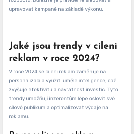
Optimalizace CPC zahrnuje testování různých
reklamních textů a cílení na specifické
demografické skupiny. Snížení CPC může být
dosaženo zlepšením CTR a kvality reklamy, což
vede k nižším nákladům a efektivnějšímu využití
rozpočtu. Důležité je pravidelně sledovat a
upravovat kampaně na základě výkonu.