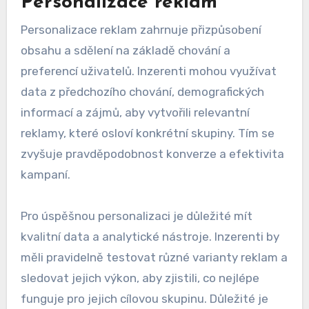
Jaké jsou trendy v cílení
reklam v roce 2024?
V roce 2024 se cílení reklam zaměřuje na
personalizaci a využití umělé inteligence, což
zvyšuje efektivitu a návratnost investic. Tyto
trendy umožňují inzerentům lépe oslovit své
cílové publikum a optimalizovat výdaje na
reklamu.
Personalizace reklam
Personalizace reklam zahrnuje přizpůsobení
obsahu a sdělení na základě chování a