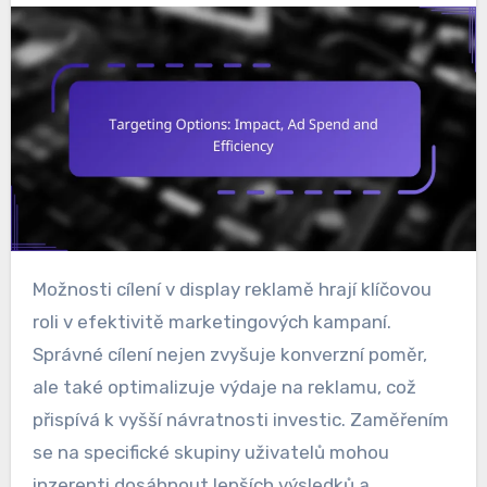
Možnosti cílení v display reklamě hrají klíčovou
roli v efektivitě marketingových kampaní.
Správné cílení nejen zvyšuje konverzní poměr,
ale také optimalizuje výdaje na reklamu, což
přispívá k vyšší návratnosti investic. Zaměřením
se na specifické skupiny uživatelů mohou
inzerenti dosáhnout lepších výsledků a