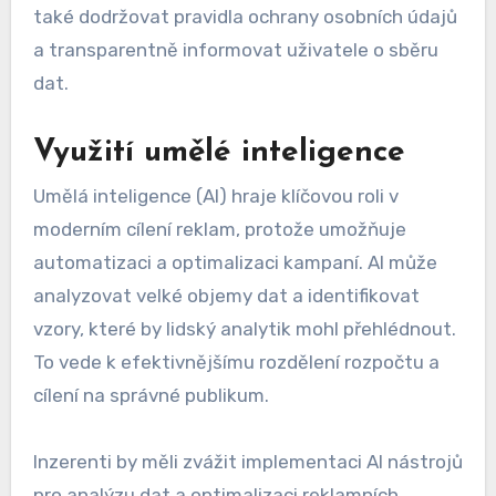
preferencí uživatelů. Inzerenti mohou využívat
data z předchozího chování, demografických
informací a zájmů, aby vytvořili relevantní
reklamy, které osloví konkrétní skupiny. Tím se
zvyšuje pravděpodobnost konverze a efektivita
kampaní.
Pro úspěšnou personalizaci je důležité mít
kvalitní data a analytické nástroje. Inzerenti by
měli pravidelně testovat různé varianty reklam a
sledovat jejich výkon, aby zjistili, co nejlépe
funguje pro jejich cílovou skupinu. Důležité je
také dodržovat pravidla ochrany osobních údajů
a transparentně informovat uživatele o sběru
dat.