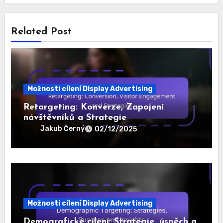
By
Jakub Černý
Jakub Černý je odborník na optimalizaci konverzního
poměru, který se specializuje na reklamy a prodejní
trychtýře. S více než deseti lety zkušeností v oblasti
digitálního marketingu pomáhá firmám zvyšovat
jejich ziskovost a dosahovat lepších výsledků. Jeho
vášní je analyzovat data a vytvářet strategie, které
přetvářejí návštěvníky na spokojené zákazníky.
Related Post