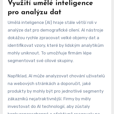
zákazníků a jejich preferencích, což umožňuje
vytvářet cílené kampaně. Například, pokud e-
shop zjistí, že zákazník často nakupuje
sportovní vybavení, může mu nabídnout slevy na
nové produkty v této kategorii.
Využití umělé inteligence
pro analýzu dat
Umělá inteligence (AI) hraje stále větší roli v
analýze dat pro demografické cílení. AI nástroje
dokážou rychle zpracovat velké objemy dat a
identifikovat vzory, které by lidským analytikům
mohly uniknout. To umožňuje firmám lépe
segmentovat své cílové skupiny.