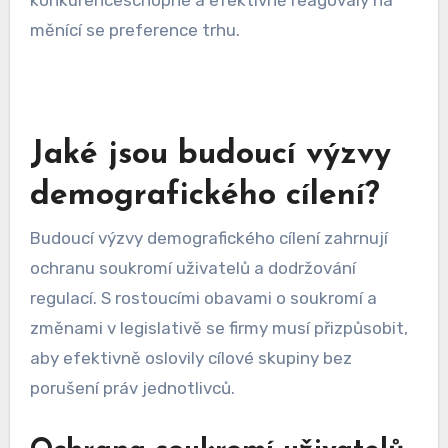
Například, AI může analyzovat chování uživatelů
na webových stránkách a doporučit, jaké
produkty by mohly být pro jednotlivé segmenty
zákazníků nejatraktivnější. Firmy by měly
investovat do AI technologií, aby zůstaly
konkurenceschopné a efektivně reagovaly na
měnící se preference trhu.
Jaké jsou budoucí výzvy
demografického cílení?
Budoucí výzvy demografického cílení zahrnují
ochranu soukromí uživatelů a dodržování