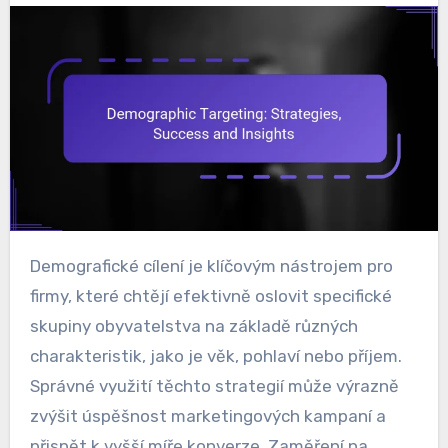
Demografické cílení je klíčovým nástrojem pro
firmy, které chtějí efektivně oslovit specifické
skupiny obyvatelstva na základě různých
charakteristik, jako je věk, pohlaví nebo příjem.
Správné využití těchto strategií může výrazně
zvýšit úspěšnost marketingových kampaní a
přispět k vyšší míře konverze. Zaměření na