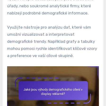
úřady, nebo soukromé analytické firmy, které
nabízejí podrobné demografické informace.
Využijte nástroje pro analýzu dat, které vám
umožní vizualizovat a interpretovat
demografické trendy. Například grafy a tabulky
mohou pomoci rychle identifikovat klíčové vzory
a preference ve vaší cílové skupině.