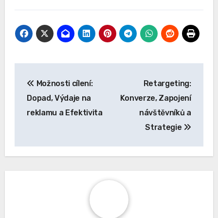
předpisy a zajistit, že jejich marketingové
strategie jsou v souladu s platnými zákony. To
zahrnuje pravidelnou školení zaměstnanců a
aktualizaci interních procesů, aby se předešlo
pokutám a právním problémům.
Post
Možnosti cílení:
Retargeting:
navigation
Dopad, Výdaje na
Konverze, Zapojení
reklamu a Efektivita
návštěvníků a
Strategie