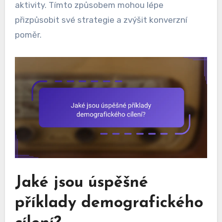
aktivity. Tímto způsobem mohou lépe
přizpůsobit své strategie a zvýšit konverzní
poměr.
Jaké jsou úspěšné
příklady demografického