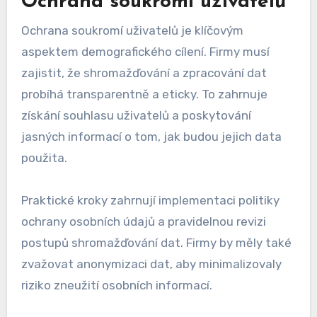
regulací. S rostoucími obavami o soukromí a
změnami v legislativě se firmy musí přizpůsobit,
aby efektivně oslovily cílové skupiny bez
porušení práv jednotlivců.
Ochrana soukromí uživatelů
Ochrana soukromí uživatelů je klíčovým
aspektem demografického cílení. Firmy musí
zajistit, že shromažďování a zpracování dat
probíhá transparentně a eticky. To zahrnuje
získání souhlasu uživatelů a poskytování
jasných informací o tom, jak budou jejich data
použita.