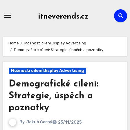
Skip
to
itneverends.cz
content
Home
Možnosti cílení Display Advertising
Demografické cílení: Strategie, úspěch a poznatky
Možnosti cílení Display Advertising
Demografické cílení:
Strategie, úspěch a
poznatky
By
Jakub Černý
25/11/2025