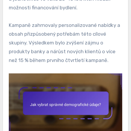
možnosti financování bydlení.
Kampaně zahrnovaly personalizované nabídky a
obsah přizpůsobený potřebám této cílové
skupiny. Výsledkem bylo zvýšení zájmu o
produkty banky a nárůst nových klientů o více
než 15 % během prvního čtvrtletí kampaně.