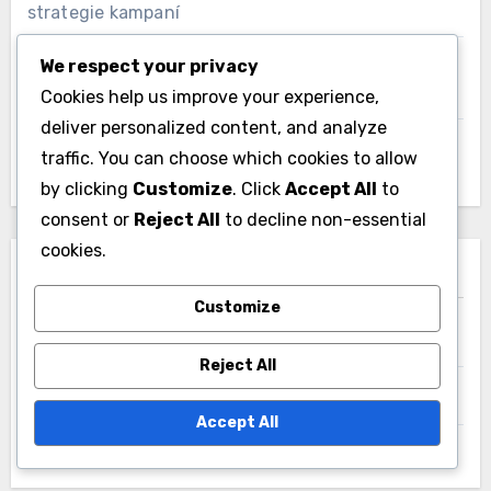
Retargeting: Konverze, Zapojení návštěvníků a
Strategie
We respect your privacy
Cookies help us improve your experience,
Demand-Side Platforms: Výhody, Funkce a
Integrace
deliver personalized content, and analyze
traffic. You can choose which cookies to allow
Plánování rozpočtu pro display reklamu: Sezónní
by clicking
Customize
. Click
Accept All
to
strategie kampaní
consent or
Reject All
to decline non-essential
cookies.
Display Advertising: Předpisy o ochraně soukromí a
budoucí soulad
Customize
A/B Testování Formátů Reklam: Důležitost,
Reject All
Strategie a Postřehy
Accept All
Archivy