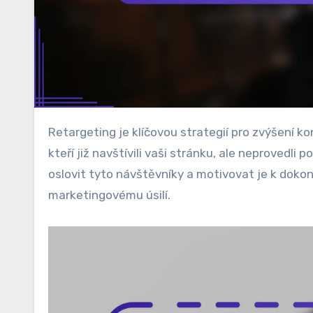
Retargeting je klíčovou strategií pro zvýšení konverzí a angažovanosti návštěvníků, zaměřující se na uživatele,
kteří již navštívili vaši stránku, ale neproved
oslovit tyto návštěvníky a motivovat je k dokon
marketingovému úsilí.