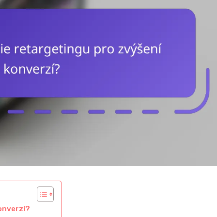
onverzí?