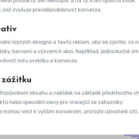
lédli produkty, ale nekoupili, a na ty, kteří opustili košík.
, což zvyšuje pravděpodobnost konverze.
ativ
ání různých designů a textů reklam, aby se zjistilo, co n
zky, barvami a výzvami k akci. Například, jednoduché zm
livnit míru prokliku a konverze.
 zážitku
přizpůsobení obsahu a nabídek na základě předchozího c
ů nebo speciální slevy pro vracející se zákazníky.
 mohou vést k vyšším konverzím, protože uživatelé cítí,