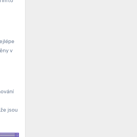
 Tímto
ejlépe
ěny v
hování
 že jsou