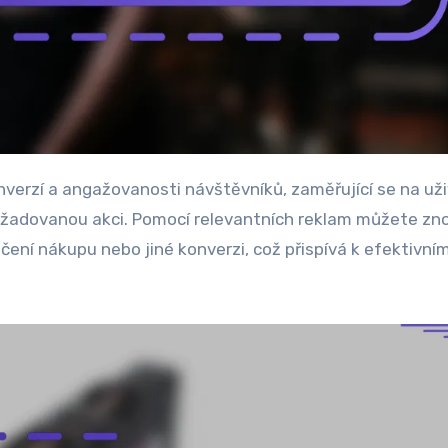
li požadovanou akci. Pomocí relevantních reklam můžete zn
čení nákupu nebo jiné konverzi, což přispívá k efektivní