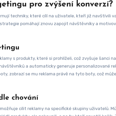
getingu pro zvýšení konverzí?
jí techniky, které cílí na uživatele, kteří již navštívili v
 strategie pomáhají znovu zapojit návštěvníky a motivov
etingu
amy s produkty, které si prohlíželi, což zvyšuje šanci na
í návštěvníků a automaticky generuje personalizované re
 boty, zobrazí se mu reklama právě na tyto boty, což můž
dle chování
ožňuje cílit reklamy na specifické skupiny uživatelů. M