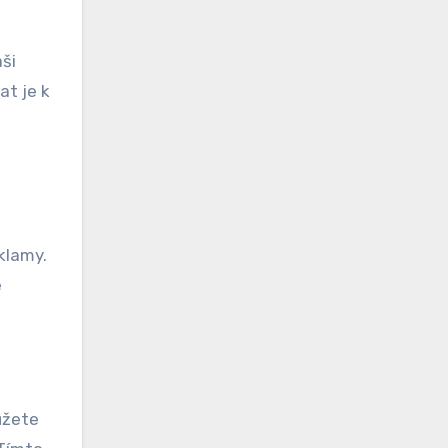
aši
at je k
klamy.
e
ůžete