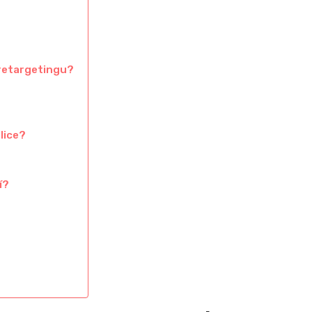
retargetingu?
lice?
í?