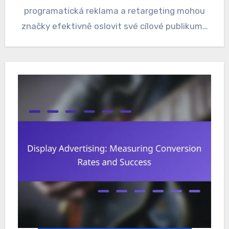
programatická reklama a retargeting mohou
značky efektivně oslovit své cílové publikum…