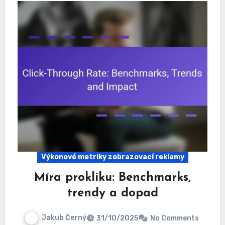
Výkonové metriky zobrazovací reklamy
Míra prokliku: Benchmarks,
trendy a dopad
Jakub Černý
31/10/2025
No Comments