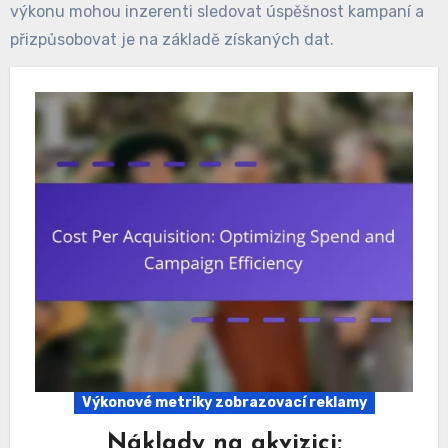
výkonu mohou inzerenti sledovat úspěšnost kampaní a
přizpůsobovat je na základě získaných dat.
Výkonové metriky zobrazovací reklamy
Náklady na akvizici: