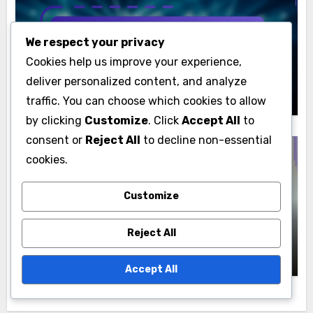
Výkonové metriky zobrazovací reklamy
We respect your privacy
Metriky zapojení: Analyzujeme reklamní
Cookies help us improve your experience,
bannery napříč platformami
deliver personalized content, and analyze
Jakub Černý
20/11/2025
traffic. You can choose which cookies to allow
by clicking
Customize
. Click
Accept All
to
consent or
Reject All
to decline non-essential
cookies.
Výkonové metriky zobrazovací reklamy
Customize
Analytické nástroje: Zlepšení výkonu a
Reject All
přehledů v oblasti display reklamy
Jakub Černý
20/11/2025
Accept All