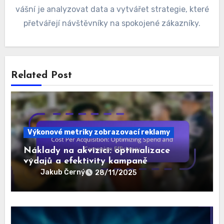
vášní je analyzovat data a vytvářet strategie, které
přetvářejí návštěvníky na spokojené zákazníky.
Related Post
Výkonové metriky zobrazovací reklamy
Náklady na akvizici: optimalizace
výdajů a efektivity kampaně
Jakub Černý
28/11/2025