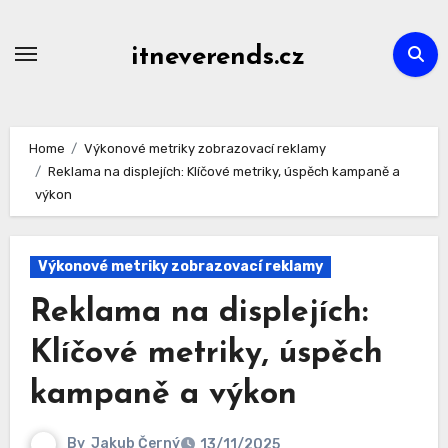
Skip
to
itneverends.cz
content
Home
Výkonové metriky zobrazovací reklamy
Reklama na displejích: Klíčové metriky, úspěch kampaně a
výkon
Výkonové metriky zobrazovací reklamy
Reklama na displejích:
Klíčové metriky, úspěch
kampaně a výkon
By
Jakub Černý
13/11/2025