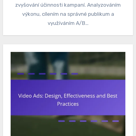
zvyšování účinnosti kampaní. Analyzováním
výkonu, cílením na správné publikum a
využíváním A/B…