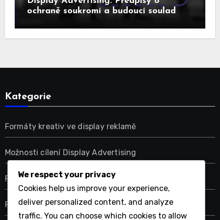
Display Advertising: Předpisy o
ochraně soukromí a budoucí soulad
Kategorie
Formáty kreativ ve display reklamě
Možnosti cílení Display Advertising
We respect your privacy
Platformy pro zobrazovací reklamu
Cookies help us improve your experience,
deliver personalized content, and analyze
Rozpočtování reklamy na displejích
traffic. You can choose which cookies to allow