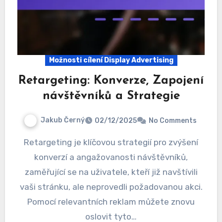
Možnosti cílení Display Advertising
Retargeting: Konverze, Zapojení
návštěvníků a Strategie
Jakub Černý
02/12/2025
No Comments
Retargeting je klíčovou strategií pro zvýšení
konverzí a angažovanosti návštěvníků,
zaměřující se na uživatele, kteří již navštívili
vaši stránku, ale neprovedli požadovanou akci.
Pomocí relevantních reklam můžete znovu
oslovit tyto…