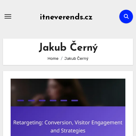
Skip
to
itneverends.cz
content
Jakub Černý
Home
Jakub Černý