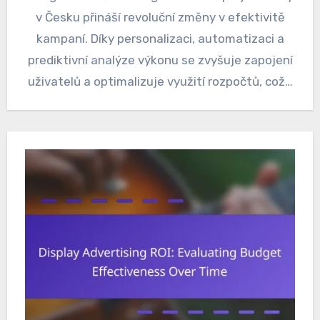
v Česku přináší revoluční změny v efektivitě
kampaní. Díky personalizaci, automatizaci a
prediktivní analýze výkonu se zvyšuje zapojení
uživatelů a optimalizuje využití rozpočtů, což…