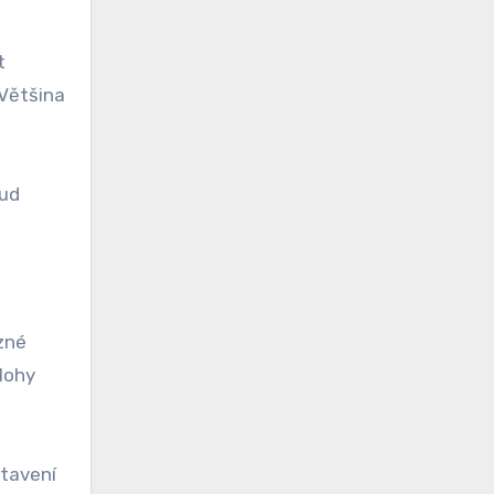
t
 Většina
kud
ůzné
lohy
stavení