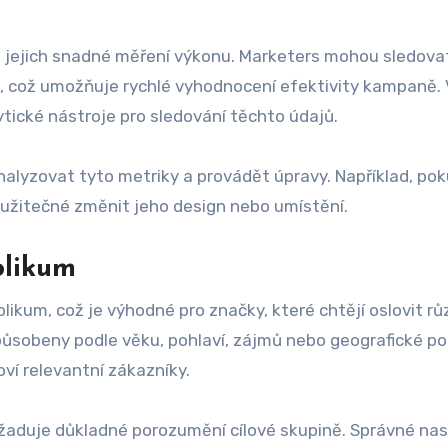
 jejich snadné měření výkonu. Marketers mohou sledova
ze, což umožňuje rychlé vyhodnocení efektivity kampaně.
tické nástroje pro sledování těchto údajů.
nalyzovat tyto metriky a provádět úpravy. Například, po
 užitečné změnit jeho design nebo umístění.
blikum
likum, což je výhodné pro značky, které chtějí oslovit r
ůsobeny podle věku, pohlaví, zájmů nebo geografické po
ví relevantní zákazníky.
vyžaduje důkladné porozumění cílové skupině. Správné na