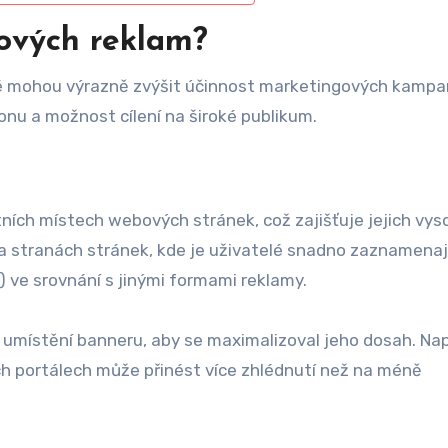
ových reklam?
ré mohou výrazně zvýšit účinnost marketingových kampan
nu a možnost cílení na široké publikum.
ích místech webových stránek, což zajišťuje jejich vys
na stranách stránek, kde je uživatelé snadno zaznamenaj
) ve srovnání s jinými formami reklamy.
 umístění banneru, aby se maximalizoval jeho dosah. Nap
h portálech může přinést více zhlédnutí než na méně