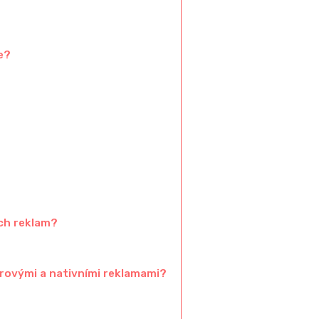
e?
ch reklam?
erovými a nativními reklamami?