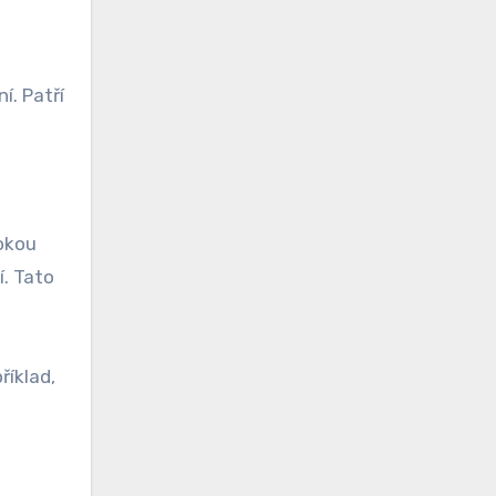
í. Patří
okou
í. Tato
říklad,