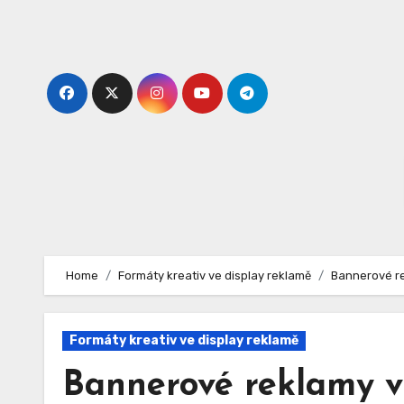
Skip
to
content
Home
Formáty kreativ ve display reklamě
Bannerové rek
Formáty kreativ ve display reklamě
Bannerové reklamy v