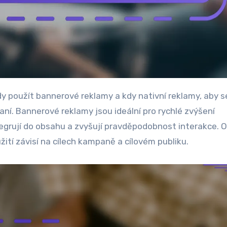
í. Bannerové reklamy jsou ideální pro rychlé zvýšení
ntegrují do obsahu a zvyšují pravděpodobnost interakce. 
žití závisí na cílech kampaně a cílovém publiku.