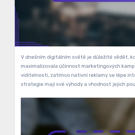
V dnešním digitálním světě je důležité vědět, kdy použít bannerové reklamy a kdy nativní reklamy, aby se
maximalizovala účinnost marketingových kampan
viditelnosti, zatímco nativní reklamy se lépe i
strategie mají své výhody a vhodnost jejich pou