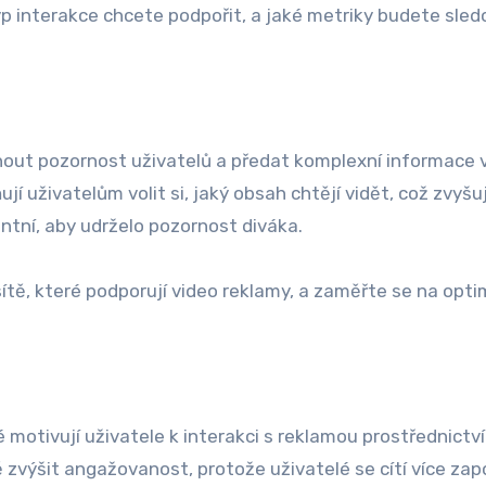
yp interakce chcete podpořit, a jaké metriky budete sled
hnout pozornost uživatelů a předat komplexní informace 
í uživatelům volit si, jaký obsah chtějí vidět, což zvyšuj
vantní, aby udrželo pozornost diváka.
ítě, které podporují video reklamy, a zaměřte se na opti
é motivují uživatele k interakci s reklamou prostřednictv
zvýšit angažovanost, protože uživatelé se cítí více zap