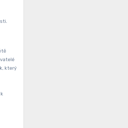
sti.
ětě
ivatelé
k, který
 k