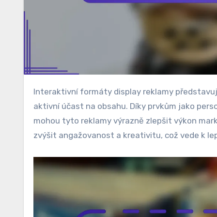
Interaktivní formáty display reklamy představují inovativní způsob, jak zapojit uživatele a podpořit jejich
aktivní účast na obsahu. Díky prvkům jako perso
mohou tyto reklamy výrazně zlepšit výkon mark
zvýšit angažovanost a kreativitu, což vede k le