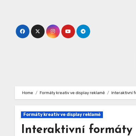
Skip
to
content
Home
Formáty kreativ ve display reklamě
Interaktivní 
Formáty kreativ ve display reklamě
Interaktivní formáty 