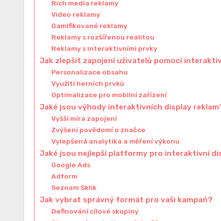
Rich media reklamy
Video reklamy
Gamifikované reklamy
Reklamy s rozšířenou realitou
Reklamy s interaktivními prvky
Jak zlepšit zapojení uživatelů pomocí interakti
Personalizace obsahu
Využití herních prvků
Optimalizace pro mobilní zařízení
Jaké jsou výhody interaktivních display reklam
Vyšší míra zapojení
Zvýšení povědomí o značce
Vylepšená analytika a měření výkonu
Jaké jsou nejlepší platformy pro interaktivní d
Google Ads
Adform
Seznam Sklik
Jak vybrat správný formát pro vaši kampaň?
Definování cílové skupiny