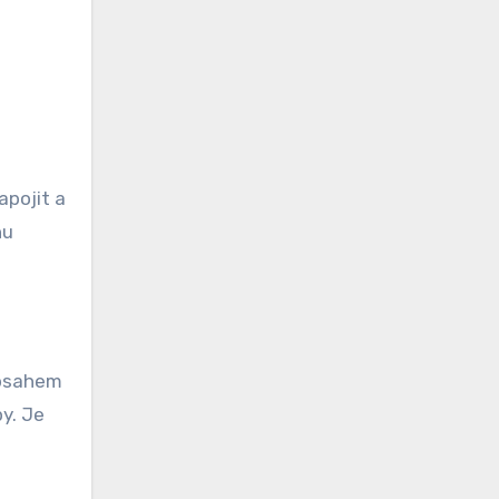
apojit a
nu
obsahem
y. Je