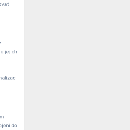
ovat
v
e jejich
malizaci
ím
ojeni do