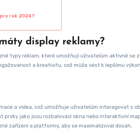
ě pro rok 2024?
ormáty display reklamy?
ůzné typy reklam, které umožňují uživatelům aktivně se z
ngažovanost a kreativitu, což může vést k lepšímu výko
nimace a videa, což umožňuje uživatelům interagovat s 
 prvky jako jsou rozbalovací okna nebo interaktivní map
ůzné zařízení a platformy, aby se maximalizoval dosah.