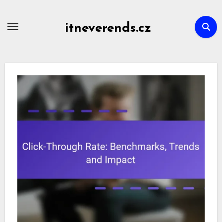
Skip
to
itneverends.cz
content