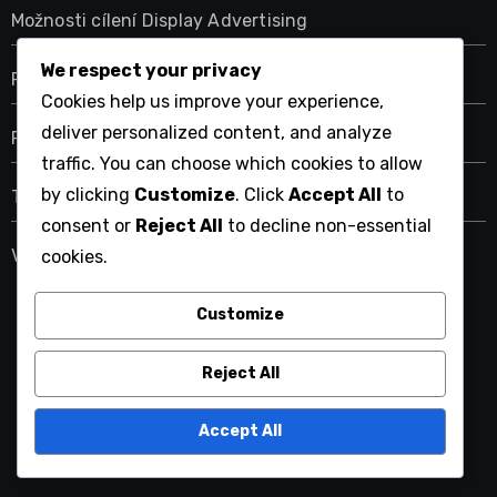
Možnosti cílení Display Advertising
We respect your privacy
Platformy pro zobrazovací reklamu
Cookies help us improve your experience,
deliver personalized content, and analyze
Rozpočtování reklamy na displejích
traffic. You can choose which cookies to allow
by clicking
Customize
. Click
Accept All
to
Trendy v displejové reklamě
consent or
Reject All
to decline non-essential
Výkonové metriky zobrazovací reklamy
cookies.
Customize
itneverends.cz
Reject All
Accept All